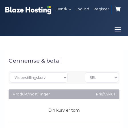
Dansk
Log ind
Register
Togg
navi
Gennemse & betal
Produkt/Indstillinger
Pris/Cyklus
Din kurv er tom