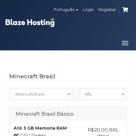
Português
Login
Registrar
Togg
navi
Minecraft Brasil
Minecraft Brasil Básico
Até 3 GB Memoria RAM
R$20.00 BRL
CPU Padrão
Mensal