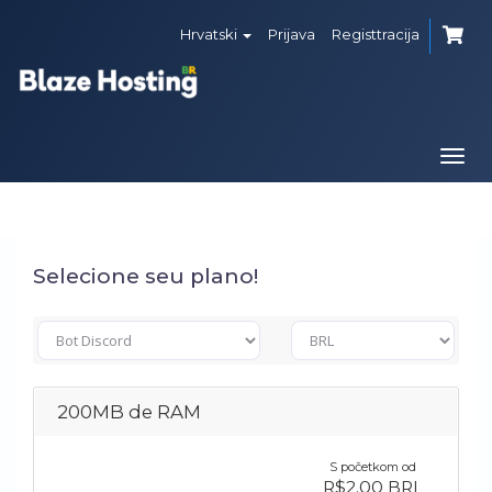
Hrvatski
Prijava
Registtracija
Togg
navi
Selecione seu plano!
200MB de RAM
S početkom od
R$2.00 BRL