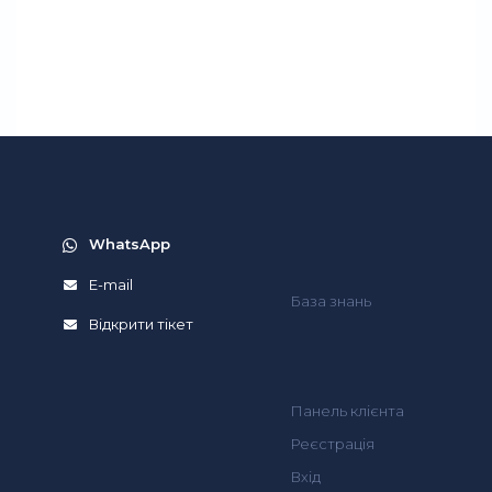
WhatsApp
E-mail
База знань
Відкрити тікет
Панель клієнта
Реєстрація
Вхід