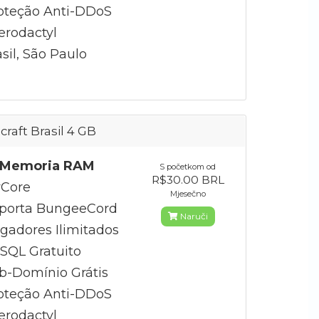
oteção Anti-DDoS
erodactyl
sil, São Paulo
craft Brasil 4 GB
 Memoria RAM
S početkom od
R$30.00 BRL
Core
Mjesečno
porta BungeeCord
Naruči
gadores Ilimitados
QL Gratuito
b-Domínio Grátis
oteção Anti-DDoS
erodactyl