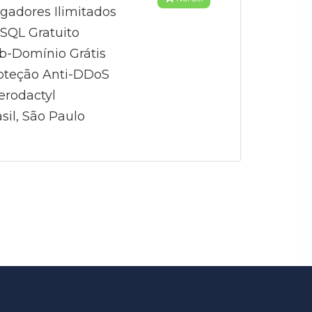
gadores Ilimitados
QL Gratuito
b-Domínio Grátis
oteção Anti-DDoS
erodactyl
sil, São Paulo