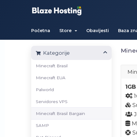
Početna
Store
Obavijesti
Baza zn
Minec
Kategorije
Minecraft Brasil
Min
Minecraft EUA
1GB
Palworld
1
Servidores VPS
S
Minecraft Brasil Bargain
J
My
SAMP
Su