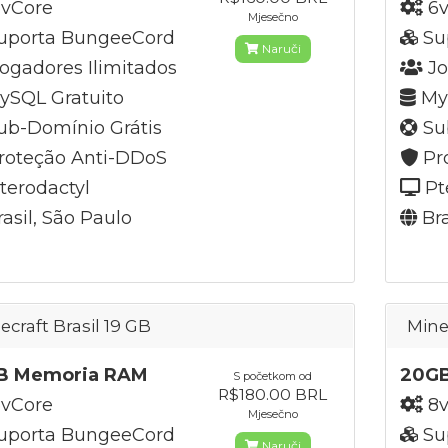
vCore
6v
Mjesečno
uporta BungeeCord
Su
Naruči
ogadores Ilimitados
Jo
SQL Gratuito
MyS
b-Domínio Grátis
Su
roteção Anti-DDoS
Pr
terodactyl
Pt
asil, São Paulo
Bra
ecraft Brasil 19 GB
Mine
B Memoria RAM
20G
S početkom od
R$180.00 BRL
vCore
8v
Mjesečno
uporta BungeeCord
Su
Naruči