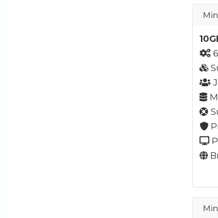
Min
10G
6
S
J
My
Su
P
P
Br
Min