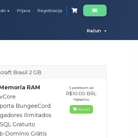
tski
Prijava
Registtracija
Račun
craft Brasil 2 GB
Memoria RAM
S početkom od
R$10.00 BRL
5vCore
Mjesečno
porta BungeeCord
Naruči
gadores Ilimitados
QL Gratuito
b-Domínio Grátis