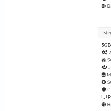
Br
Min
5GB
2
S
J
My
Su
P
P
Br