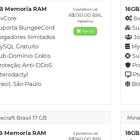
B Memoria RAM
16GB
S početkom od
R$130.00 BRL
vCore
6v
Mjesečno
uporta BungeeCord
Su
Naruči
ogadores Ilimitados
Jo
SQL Gratuito
MyS
b-Domínio Grátis
Su
roteção Anti-DDoS
Pr
terodactyl
Pt
asil, São Paulo
Bra
ecraft Brasil 17 GB
Mine
B Memoria RAM
18GB
S početkom od
R$160.00 BRL