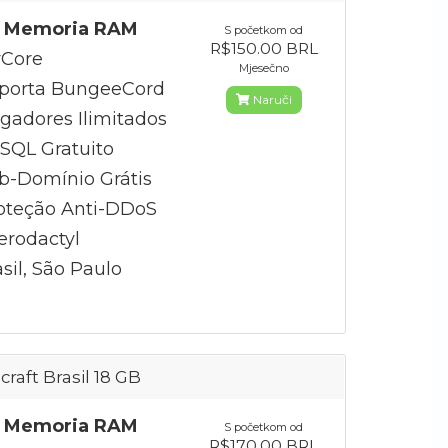
 Memoria RAM
S početkom od
R$150.00 BRL
Core
Mjesečno
porta BungeeCord
Naruči
gadores Ilimitados
QL Gratuito
b-Domínio Grátis
oteção Anti-DDoS
erodactyl
sil, São Paulo
craft Brasil 18 GB
 Memoria RAM
S početkom od
R$170.00 BRL