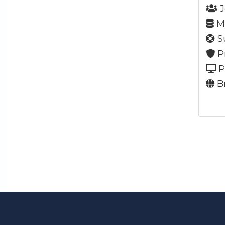
J
My
Su
P
P
Br