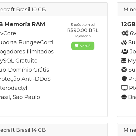
ecraft Brasil 10 GB
Mine
B Memoria RAM
12GB
S početkom od
R$90.00 BRL
vCore
6v
Mjesečno
uporta BungeeCord
Su
Naruči
ogadores Ilimitados
Jo
SQL Gratuito
MyS
b-Domínio Grátis
Su
roteção Anti-DDoS
Pr
terodactyl
Pt
asil, São Paulo
Bra
ecraft Brasil 14 GB
Mine