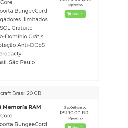
Core
Mjesečno
porta BungeeCord
Naruči
gadores Ilimitados
QL Gratuito
b-Domínio Grátis
oteção Anti-DDoS
erodactyl
sil, São Paulo
craft Brasil 20 GB
B Memoria RAM
S početkom od
R$190.00 BRL
Core
Mjesečno
porta BungeeCord
Naruči