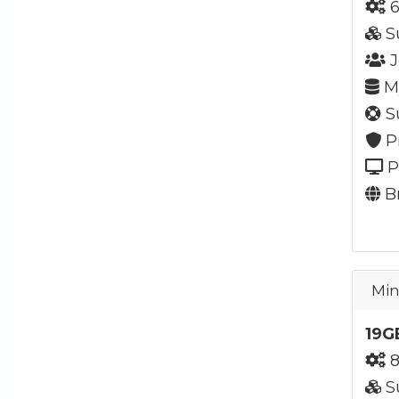
6
S
J
My
Su
P
P
Br
Min
19G
8
S