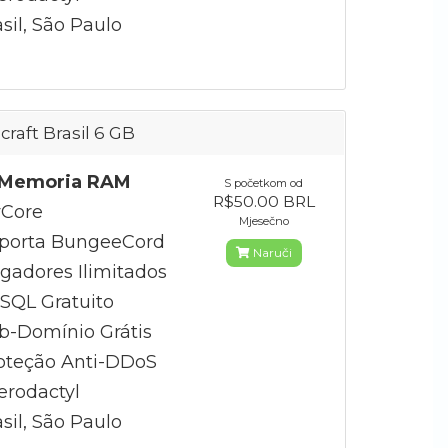
sil, São Paulo
craft Brasil 6 GB
Memoria RAM
S početkom od
R$50.00 BRL
Core
Mjesečno
porta BungeeCord
Naruči
gadores Ilimitados
QL Gratuito
b-Domínio Grátis
oteção Anti-DDoS
erodactyl
sil, São Paulo