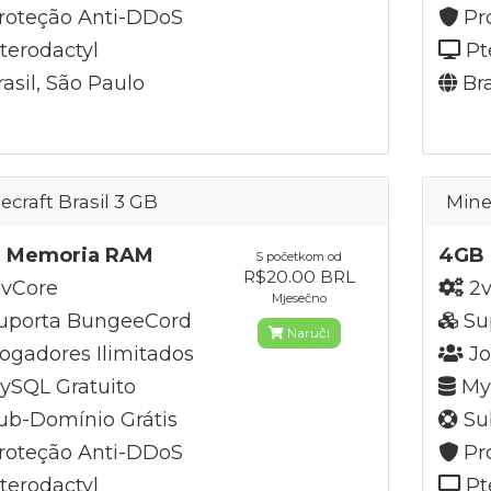
roteção Anti-DDoS
Pr
terodactyl
Pt
asil, São Paulo
Bra
ecraft Brasil 3 GB
Mine
 Memoria RAM
4GB
S početkom od
R$20.00 BRL
vCore
2v
Mjesečno
uporta BungeeCord
Su
Naruči
ogadores Ilimitados
Jo
SQL Gratuito
MyS
b-Domínio Grátis
Su
roteção Anti-DDoS
Pr
terodactyl
Pt