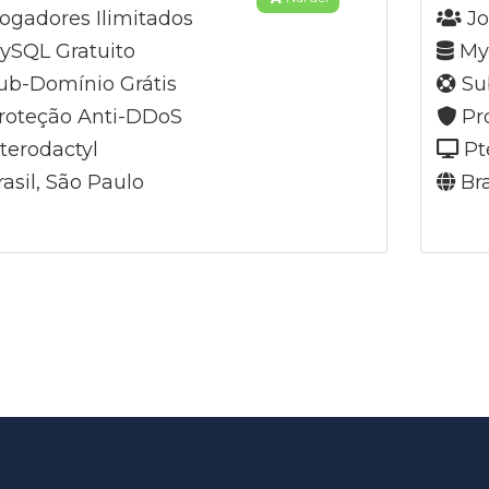
ogadores Ilimitados
Jo
SQL Gratuito
MyS
b-Domínio Grátis
Su
roteção Anti-DDoS
Pr
terodactyl
Pt
asil, São Paulo
Bra