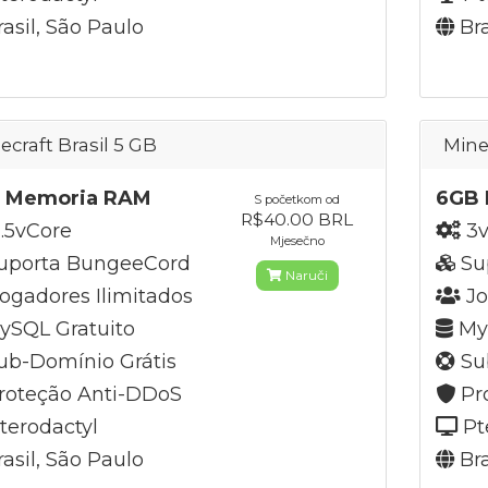
asil, São Paulo
Bra
ecraft Brasil 5 GB
Mine
 Memoria RAM
6GB 
S početkom od
R$40.00 BRL
.5vCore
3v
Mjesečno
uporta BungeeCord
Su
Naruči
ogadores Ilimitados
Jo
SQL Gratuito
MyS
b-Domínio Grátis
Su
roteção Anti-DDoS
Pr
terodactyl
Pt
asil, São Paulo
Bra