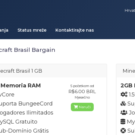
Hrva
anja
Status mreže
Kontaktirajte nas
raft Brasil Bargain
ecraft Brasil 1 GB
Mine
 Memoria RAM
2GB 
S početkom od
R$6.00 BRL
vCore
1.
Mjesečno
uporta BungeeCord
Su
Naruči
ogadores Ilimitados
Jo
SQL Gratuito
MyS
b-Domínio Grátis
Su