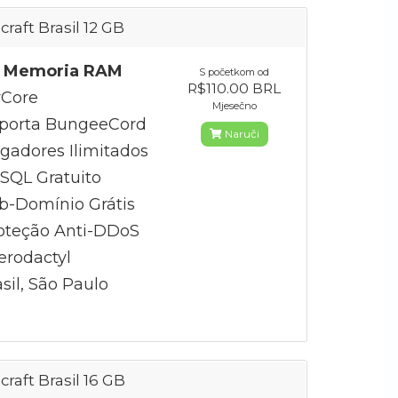
craft Brasil 12 GB
 Memoria RAM
S početkom od
R$110.00 BRL
Core
Mjesečno
porta BungeeCord
Naruči
gadores Ilimitados
QL Gratuito
b-Domínio Grátis
oteção Anti-DDoS
erodactyl
sil, São Paulo
craft Brasil 16 GB