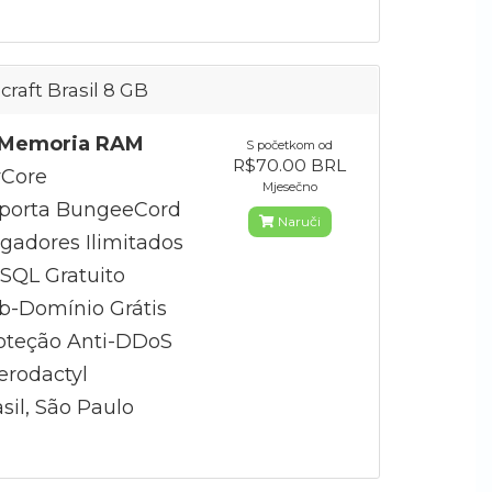
craft Brasil 8 GB
Memoria RAM
S početkom od
R$70.00 BRL
Core
Mjesečno
porta BungeeCord
Naruči
gadores Ilimitados
QL Gratuito
b-Domínio Grátis
oteção Anti-DDoS
erodactyl
sil, São Paulo