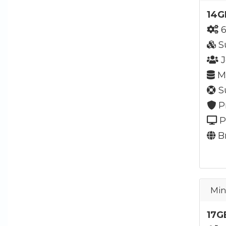
14G
6
S
J
My
Su
P
P
Br
Min
17G