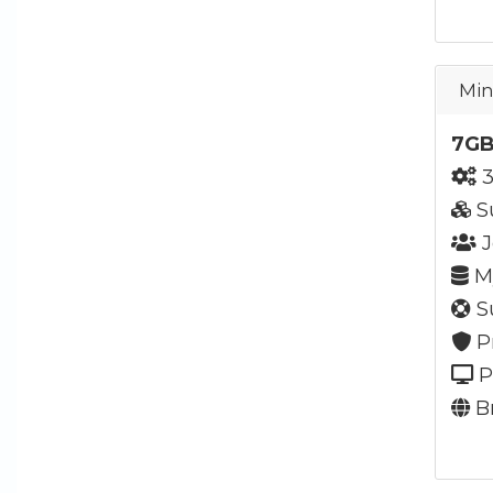
Min
7GB
3
S
J
My
Su
P
P
Br