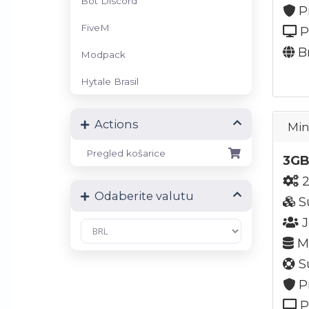
Bot Discord
P
FiveM
P
Br
Modpack
Hytale Brasil
Actions
Min
Pregled košarice
3GB
2
Odaberite valutu
S
J
My
Su
P
P