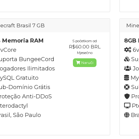
ecraft Brasil 7 GB
Mine
 Memoria RAM
8GB 
S početkom od
R$60.00 BRL
vCore
6v
Mjesečno
uporta BungeeCord
Su
Naruči
ogadores Ilimitados
Jo
SQL Gratuito
MyS
b-Domínio Grátis
Su
roteção Anti-DDoS
Pr
terodactyl
Pt
asil, São Paulo
Bra