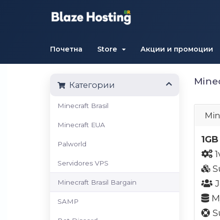
Почетна
Store
Акции и промоции
Minec
Категории
Minecraft Brasil
Min
Minecraft EUA
1GB
Palworld
1
Servidores VPS
S
Minecraft Brasil Bargain
J
My
SAMP
Su