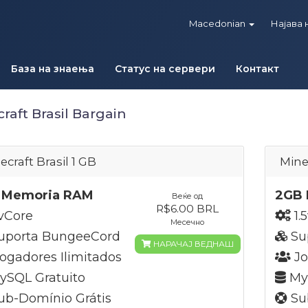
Macedonian
Најава 
База на знаења
Статус на сервери
Контакт
raft Brasil Bargain
ecraft Brasil 1 GB
Mine
 Memoria RAM
2GB 
Веќе од
R$6.00 BRL
vCore
1.
Месечно
uporta BungeeCord
Su
НАРАЧАЈ ВЕДНАШ
ogadores Ilimitados
Jo
SQL Gratuito
MyS
b-Domínio Grátis
Su