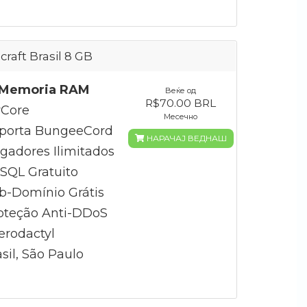
craft Brasil 8 GB
Memoria RAM
Веќе од
R$70.00 BRL
Core
Месечно
porta BungeeCord
НАРАЧАЈ ВЕДНАШ
gadores Ilimitados
QL Gratuito
b-Domínio Grátis
oteção Anti-DDoS
erodactyl
sil, São Paulo