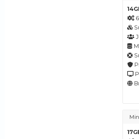
14G
6
S
J
My
Su
P
P
Br
Min
17G