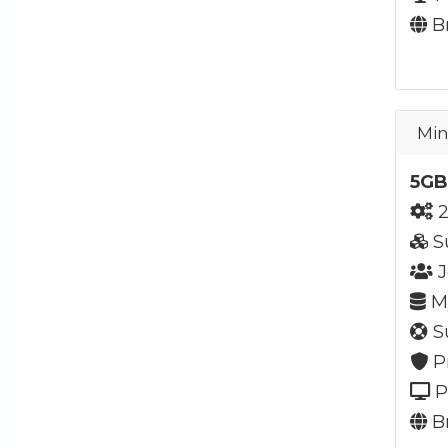
Br
Min
5GB
2
S
J
My
Su
P
P
Br