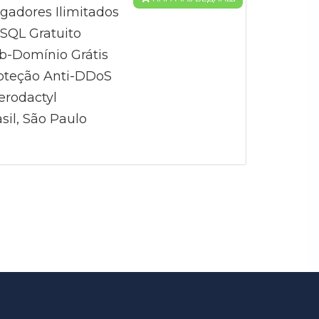
gadores Ilimitados
QL Gratuito
b-Domínio Grátis
oteção Anti-DDoS
erodactyl
sil, São Paulo