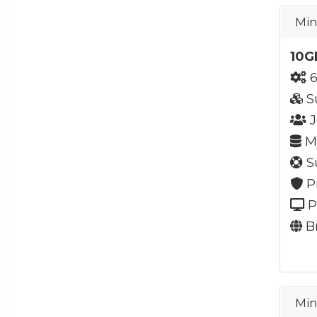
Min
10G
6
S
J
My
Su
P
P
Br
Min