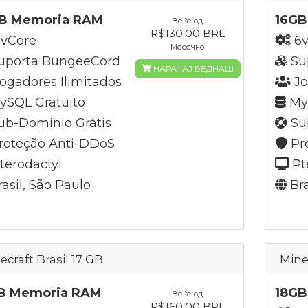
B Memoria RAM
16GB
Веќе од
R$130.00 BRL
vCore
6v
Месечно
uporta BungeeCord
Su
НАРАЧАЈ ВЕДНАШ
ogadores Ilimitados
Jo
SQL Gratuito
MyS
b-Domínio Grátis
Su
roteção Anti-DDoS
Pr
terodactyl
Pt
asil, São Paulo
Bra
ecraft Brasil 17 GB
Mine
B Memoria RAM
18GB
Веќе од
R$160.00 BRL