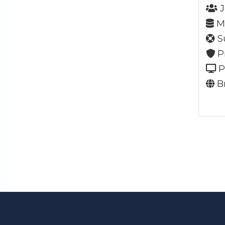
J
My
Su
P
P
Br