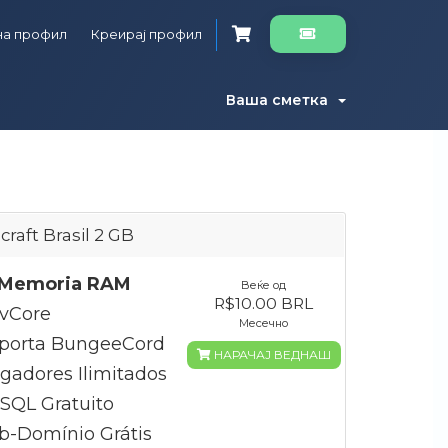
на профил
Креирај профил
Ваша сметка
craft Brasil 2 GB
Memoria RAM
Веќе од
R$10.00 BRL
5vCore
Месечно
porta BungeeCord
НАРАЧАЈ ВЕДНАШ
gadores Ilimitados
QL Gratuito
b-Domínio Grátis