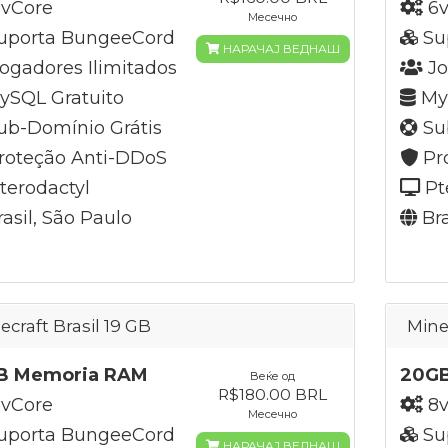
vCore
6v
Месечно
uporta BungeeCord
Su
НАРАЧАЈ ВЕДНАШ
ogadores Ilimitados
Jo
SQL Gratuito
MyS
b-Domínio Grátis
Su
roteção Anti-DDoS
Pr
terodactyl
Pt
asil, São Paulo
Bra
ecraft Brasil 19 GB
Mine
B Memoria RAM
20G
Веќе од
R$180.00 BRL
vCore
8v
Месечно
uporta BungeeCord
Su
НАРАЧАЈ ВЕДНАШ