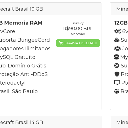
ecraft Brasil 10 GB
Mine
B Memoria RAM
12GB
Веќе од
R$90.00 BRL
vCore
6v
Месечно
uporta BungeeCord
Su
НАРАЧАЈ ВЕДНАШ
ogadores Ilimitados
Jo
SQL Gratuito
MyS
b-Domínio Grátis
Su
roteção Anti-DDoS
Pr
terodactyl
Pt
asil, São Paulo
Bra
ecraft Brasil 14 GB
Mine