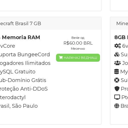
ecraft Brasil 7 GB
Mine
 Memoria RAM
8GB 
Веќе од
R$60.00 BRL
vCore
6v
Месечно
uporta BungeeCord
Su
НАРАЧАЈ ВЕДНАШ
ogadores Ilimitados
Jo
SQL Gratuito
MyS
b-Domínio Grátis
Su
roteção Anti-DDoS
Pr
terodactyl
Pt
asil, São Paulo
Bra