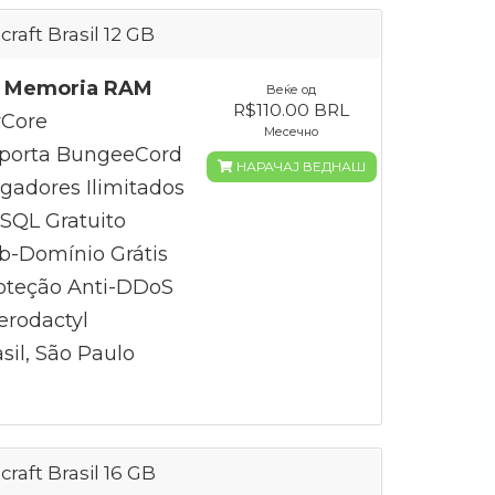
craft Brasil 12 GB
 Memoria RAM
Веќе од
R$110.00 BRL
Core
Месечно
porta BungeeCord
НАРАЧАЈ ВЕДНАШ
gadores Ilimitados
QL Gratuito
b-Domínio Grátis
oteção Anti-DDoS
erodactyl
sil, São Paulo
craft Brasil 16 GB