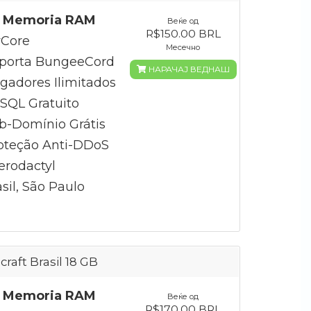
 Memoria RAM
Веќе од
R$150.00 BRL
Core
Месечно
porta BungeeCord
НАРАЧАЈ ВЕДНАШ
gadores Ilimitados
QL Gratuito
b-Domínio Grátis
oteção Anti-DDoS
erodactyl
sil, São Paulo
craft Brasil 18 GB
 Memoria RAM
Веќе од
R$170.00 BRL