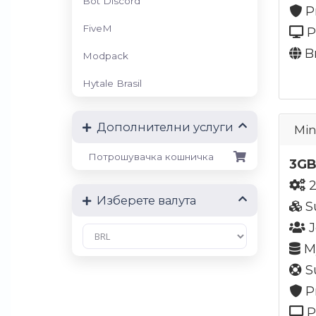
Bot Discord
P
FiveM
P
Br
Modpack
Hytale Brasil
Дополнителни услуги
Min
Потрошувачка кошничка
3GB
2
Изберете валута
S
J
My
Su
P
P