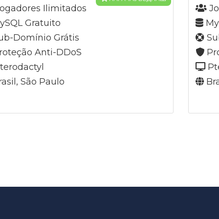
ogadores Ilimitados
Jo
SQL Gratuito
MyS
b-Domínio Grátis
Su
roteção Anti-DDoS
Pr
terodactyl
Pt
asil, São Paulo
Bra