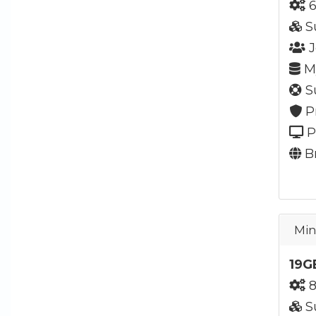
6
S
J
My
Su
P
P
Br
Min
19G
8
S