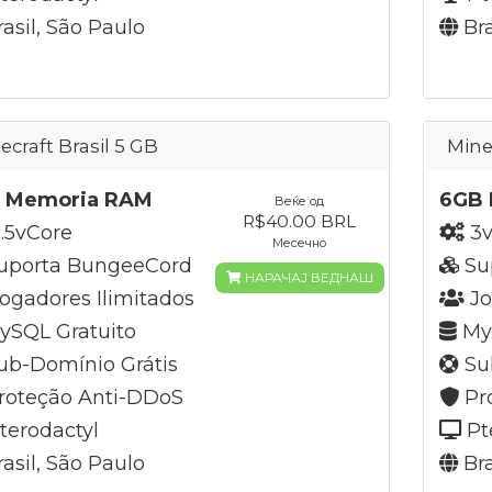
asil, São Paulo
Bra
ecraft Brasil 5 GB
Mine
 Memoria RAM
6GB 
Веќе од
R$40.00 BRL
.5vCore
3v
Месечно
uporta BungeeCord
Su
НАРАЧАЈ ВЕДНАШ
ogadores Ilimitados
Jo
SQL Gratuito
MyS
b-Domínio Grátis
Su
roteção Anti-DDoS
Pr
terodactyl
Pt
asil, São Paulo
Bra