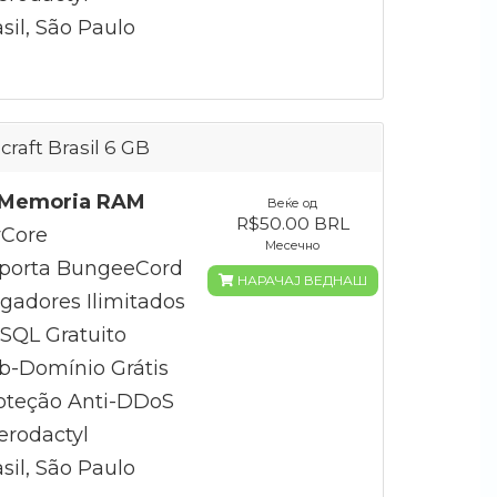
sil, São Paulo
craft Brasil 6 GB
Memoria RAM
Веќе од
R$50.00 BRL
Core
Месечно
porta BungeeCord
НАРАЧАЈ ВЕДНАШ
gadores Ilimitados
QL Gratuito
b-Domínio Grátis
oteção Anti-DDoS
erodactyl
sil, São Paulo