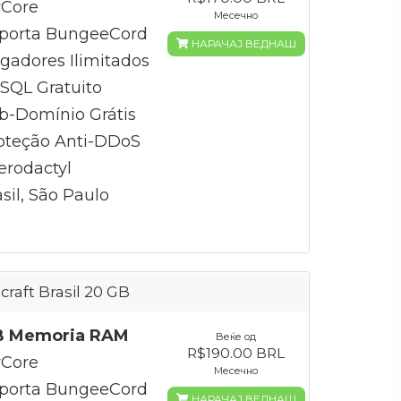
Core
Месечно
porta BungeeCord
НАРАЧАЈ ВЕДНАШ
gadores Ilimitados
QL Gratuito
b-Domínio Grátis
oteção Anti-DDoS
erodactyl
sil, São Paulo
craft Brasil 20 GB
B Memoria RAM
Веќе од
R$190.00 BRL
Core
Месечно
porta BungeeCord
НАРАЧАЈ ВЕДНАШ