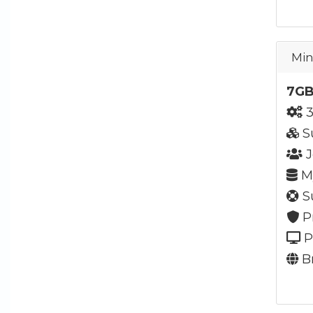
Min
7GB
3
S
J
My
Su
P
P
Br