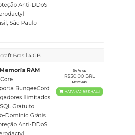
oteção Anti-DDoS
erodactyl
sil, São Paulo
craft Brasil 4 GB
 Memoria RAM
Веќе од
R$30.00 BRL
Core
Месечно
porta BungeeCord
НАРАЧАЈ ВЕДНАШ
gadores Ilimitados
QL Gratuito
b-Domínio Grátis
oteção Anti-DDoS
erodactyl