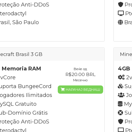
roteção Anti-DDoS
Pr
terodactyl
Pt
asil, São Paulo
Bra
ecraft Brasil 3 GB
Mine
 Memoria RAM
4GB
Веќе од
R$20.00 BRL
vCore
2v
Месечно
uporta BungeeCord
Su
НАРАЧАЈ ВЕДНАШ
ogadores Ilimitados
Jo
SQL Gratuito
MyS
b-Domínio Grátis
Su
roteção Anti-DDoS
Pr
terodactyl
Pt