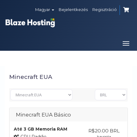
Magyar
Bejelentkezés
Regisztráció
Togg
navi
Minecraft EUA
Minecraft EUA Básico
Até 3 GB Memoria RAM
R$20.00 BRL
CPU Padrão
havonta