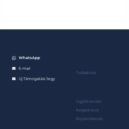
WhatsApp
E-mail
Tudásbázis
Új Támogatási Jegy
Ügyfél terület
Regisztráció
Bejelentkezés