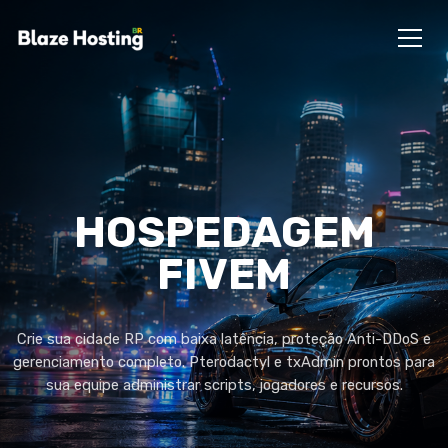
HOSPEDAGEM
FIVEM
Crie sua cidade RP com baixa latência, proteção Anti-DDoS e
gerenciamento completo. Pterodactyl e txAdmin prontos para
sua equipe administrar scripts, jogadores e recursos.