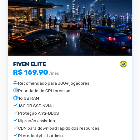
FIVEM ELITE
R$ 169,90
/mês
Recomendado para 300+ jogadores
Prioridade de CPU premium
16 GB RAM
160 GB SSD NVMe
Proteção Anti-DDoS
Migração assistida
CDN para download rápido dos resources
Pterodactyl + txAdmin