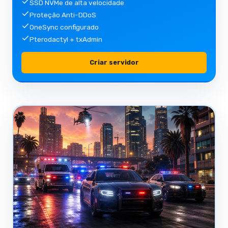
SSD NVMe de alta velocidade
Proteção Anti-DDoS
OneSync configurado
Pterodactyl + txAdmin
Criar servidor